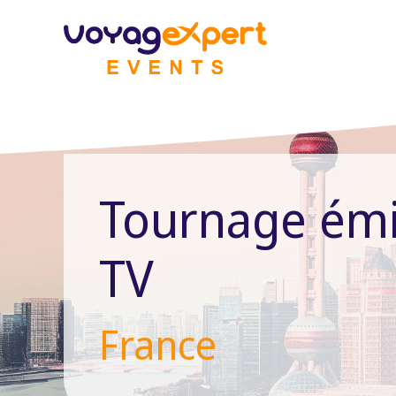
Aller
au
contenu
Tournage émi
TV
France