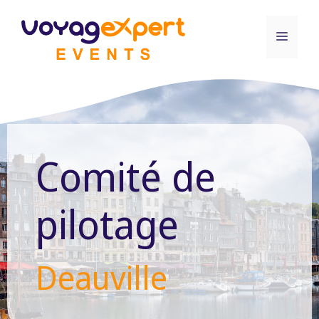
Aller
au
Menu
contenu
Comité de
pilotage
Deauville