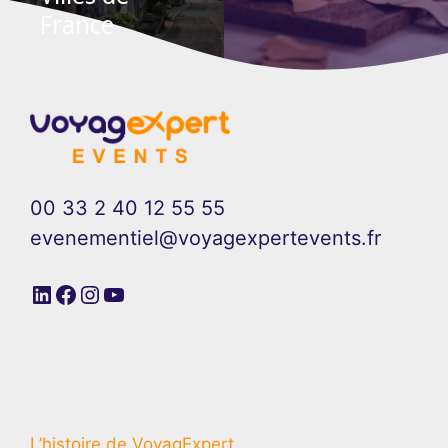
France
00 33 2 40 12 55 55
evenementiel@voyagexpertevents.fr
LinkedIn
Facebook
Instagram
YouTube
L’histoire de VoyagExpert