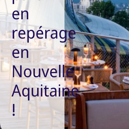
en
repérage
en
Nouvelle
Aquitaine
!